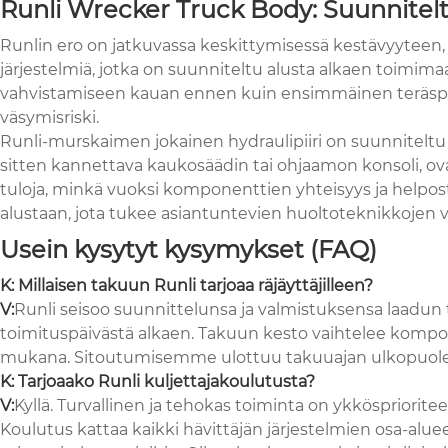
Runli Wrecker Truck Body: Suunnitel
Runlin ero on jatkuvassa keskittymisessä kestävyyteen,
järjestelmiä, jotka on suunniteltu alusta alkaen toim
vahvistamiseen kauan ennen kuin ensimmäinen teräspala
väsymisriski.
Runli-murskaimen jokainen hydraulipiiri on suunniteltu v
sitten kannettava kaukosäädin tai ohjaamon konsoli, ova
tuloja, minkä vuoksi komponenttien yhteisyys ja helposti 
alustaan, jota tukee asiantuntevien huoltoteknikkojen v
Usein kysytyt kysymykset (FAQ)
K: Millaisen takuun Runli tarjoaa räjäyttäjilleen?
V:
Runli seisoo suunnittelunsa ja valmistuksensa laadun t
toimituspäivästä alkaen. Takuun kesto vaihtelee kompon
mukana. Sitoutumisemme ulottuu takuuajan ulkopuolell
K: Tarjoaako Runli kuljettajakoulutusta?
V:
Kyllä. Turvallinen ja tehokas toiminta on ykkösprioritee
Koulutus kattaa kaikki hävittäjän järjestelmien osa-alueet