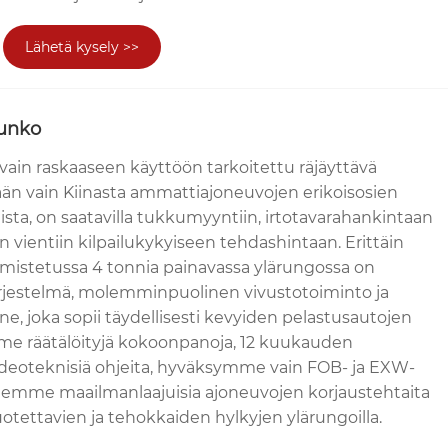
Lähetä kysely >>
unko
 vain raskaaseen käyttöön tarkoitettu räjäyttävä
än vain Kiinasta ammattiajoneuvojen erikoisosien
ista, on saatavilla tukkumyyntiin, irtotavarahankintaan
 vientiin kilpailukykyiseen tehdashintaan. Erittäin
almistetussa 4 tonnia painavassa ylärungossa on
ärjestelmä, molemminpuolinen vivustotoiminto ja
, joka sopii täydellisesti kevyiden pelastusautojen
e räätälöityjä kokoonpanoja, 12 kuukauden
ideoteknisiä ohjeita, hyväksymme vain FOB- ja EXW-
lemme maailmanlaajuisia ajoneuvojen korjaustehtaita
luotettavien ja tehokkaiden hylkyjen ylärungoilla.