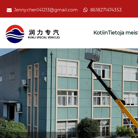
Jennychen141213@gmail.com
8618271474353
Kotiin
Tietoja meis