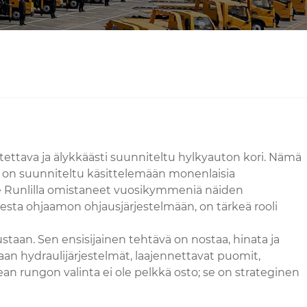
ettava ja älykkäästi suunniteltu hylkyauton kori. Nämä
a on suunniteltu käsittelemään monenlaisia ​​
me Runlilla omistaneet vuosikymmeniä näiden
esta ohjaamon ohjausjärjestelmään, on tärkeä rooli
taan. Sen ensisijainen tehtävä on nostaa, hinata ja
daan hydraulijärjestelmät, laajennettavat puomit,
an rungon valinta ei ole pelkkä osto; se on strateginen