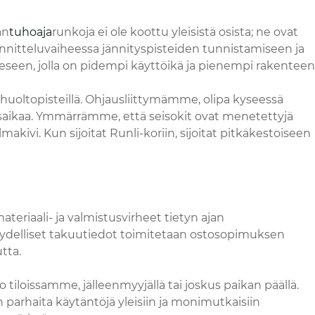
än
tuhoaja
runkoja ei ole koottu yleisistä osista; ne ovat
nitteluvaiheessa jännityspisteiden tunnistamiseen ja
seen, jolla on pidempi käyttöikä ja pienempi rakenteen
a huoltopisteillä. Ohjausliittymämme, olipa kyseessä
utusaikaa. Ymmärrämme, että seisokit ovat menetettyjä
kivi. Kun sijoitat Runli-koriin, sijoitat pitkäkestoiseen
eriaali- ja valmistusvirheet tietyn ajan
Täydelliset takuutiedot toimitetaan ostosopimuksen
tta.
o tiloissamme, jälleenmyyjällä tai joskus paikan päällä.
in parhaita käytäntöjä yleisiin ja monimutkaisiin