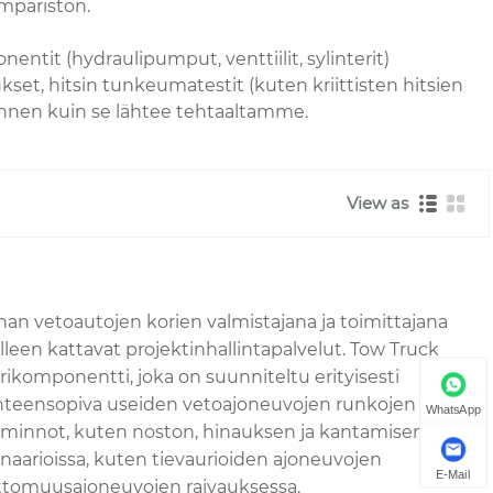
ympäristön.
it (hydraulipumput, venttiilit, sylinterit)
ukset, hitsin tunkeumatestit (kuten kriittisten hitsien
 ennen kuin se lähtee tehtaaltamme.
View as
n vetoautojen korien valmistajana ja toimittajana
illeen kattavat projektinhallintapalvelut. Tow Truck
rikomponentti, joka on suunniteltu erityisesti
hteensopiva useiden vetoajoneuvojen runkojen kanssa,
WhatsApp
oiminnot, kuten noston, hinauksen ja kantamisen, ja sitä
enaarioissa, kuten tievaurioiden ajoneuvojen
E-Mail
ttomuusajoneuvojen raivauksessa.