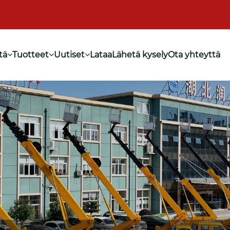
tä
Tuotteet
Uutiset
Lataa
Lähetä kysely
Ota yhteyttä