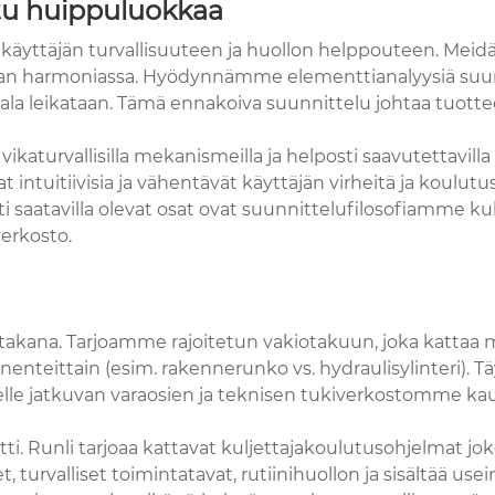
tu huippuluokkaa
 käyttäjän turvallisuuteen ja huollon helppouteen. Meid
imaan harmoniassa. Hyödynnämme elementtianalyysiä suun
 leikataan. Tämä ennakoiva suunnittelu johtaa tuottee
ikaturvallisilla mekanismeilla ja helposti saavutettavill
t intuitiivisia ja vähentävät käyttäjän virheitä ja koul
saatavilla olevat osat ovat suunnittelufilosofiamme kulma
erkosto.
akana. Tarjoamme rajoitetun vakiotakuun, joka kattaa mat
enteittain (esim. rakennerunko vs. hydraulisylinteri). 
e jatkuvan varaosien ja teknisen tukiverkostomme kau
tti. Runli tarjoaa kattavat kuljettajakoulutusohjelmat jok
, turvalliset toimintatavat, rutiinihuollon ja sisältää use