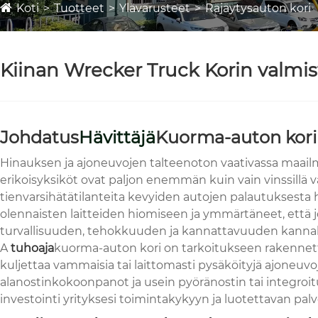
Koti
Tuotteet
Ylävarusteet
Räjäytysauton kori
Kiinan Wrecker Truck Korin valmis
Johdatus
Hävittäjä
Kuorma-auton kori
Hinauksen ja ajoneuvojen talteenoton vaativassa maail
erikoisyksiköt ovat paljon enemmän kuin vain vinssillä va
tienvarsihätätilanteita kevyiden autojen palautuksest
olennaisten laitteiden hiomiseen ja ymmärtäneet, että j
turvallisuuden, tehokkuuden ja kannattavuuden kannal
A
tuhoaja
kuorma-auton kori on tarkoitukseen rakennettu
kuljettaa vammaisia ​​tai laittomasti pysäköityjä ajoneu
alanostinkokoonpanot ja usein pyöränostin tai integroitu
investointi yrityksesi toimintakykyyn ja luotettavan pa