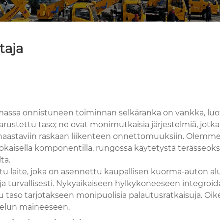
taja
massa onnistuneen toiminnan selkäranka on vankka, luot
rustettu taso; ne ovat monimutkaisia ​​järjestelmiä, jotk
a haastaviin raskaan liikenteen onnettomuuksiin. Olem
okaisella komponentilla, rungossa käytetystä terässeoks
ta.
 laite, joka on asennettu kaupallisen kuorma-auton alus
voja turvallisesti. Nykyaikaiseen hylkykoneeseen integroi
 taso tarjotakseen monipuolisia palautusratkaisuja. Oike
lvelun maineeseen.