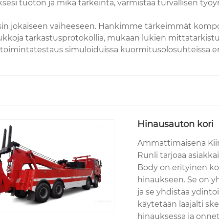
sesi tuoton ja mikä tärkeintä, varmistaa turvallisen työ
in jokaiseen vaiheeseen. Hankimme tärkeimmät komponent
tiukkoja tarkastusprotokollia, mukaan lukien mittatarkist
nen toimintatestaus simuloiduissa kuormitusolosuhteissa
Hinausauton kori
Ammattimaisena Kiina
Runli tarjoaa asiakka
Body on erityinen ko
hinaukseen. Se on y
ja se yhdistää ydint
käytetään laajalti sk
hinauksessa ja onne