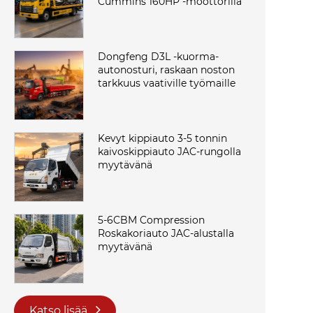
Cummins 160HP -moottorilla
Dongfeng D3L -kuorma-
autonosturi, raskaan noston
tarkkuus vaativille työmaille
Kevyt kippiauto 3-5 tonnin
kaivoskippiauto JAC-rungolla
myytävänä
5-6CBM Compression
Roskakoriauto JAC-alustalla
myytävänä
Katso lisää