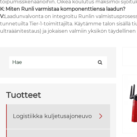
toipumisskenaarioihin. Oikea koulutus maksimoi sijoituk
K: Miten Runli varmistaa komponenttiensa laadun?
V:
Laadunvalvonta on integroitu Runlin valmistusprosess
tunnetuilta Tier-1-toimittajilta. Käytämme talon sisällä 
ultraäänitestaus) ja jokaisen valmiin yksikön täydelli
Tuotteet
Logistiikka kuljetusajoneuvo
