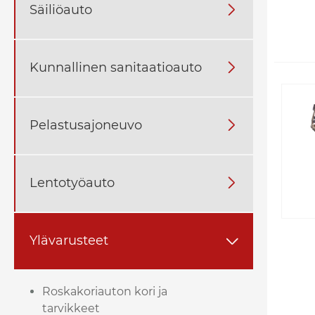
Säiliöauto

Kunnallinen sanitaatioauto

Pelastusajoneuvo

Lentotyöauto

Ylävarusteet

Roskakoriauton kori ja
tarvikkeet