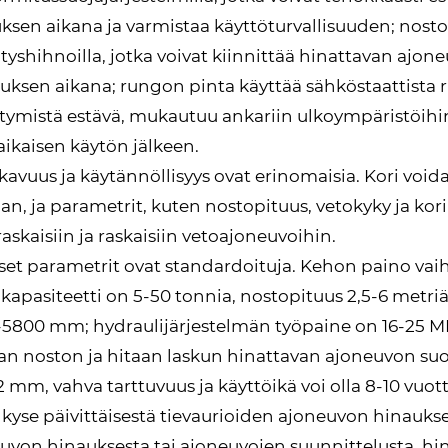
ksen aikana ja varmistaa käyttöturvallisuuden; nostoal
ityshihnoilla, jotka voivat kiinnittää hinattavan ajon
tuksen aikana; rungon pinta käyttää sähköstaattista r
tymistä estävä, mukautuu ankariin ulkoympäristöihin,
aikaisen käytön jälkeen.
kavuus ja käytännöllisyys ovat erinomaisia. Kori void
n, ja parametrit, kuten nostopituus, vetokyky ja kor
raskaisiin ja raskaisiin vetoajoneuvoihin.
set parametrit ovat standardoituja. Kehon paino vai
kapasiteetti on 5-50 tonnia, nostopituus 2,5-6 metriä
5800 mm; hydraulijärjestelmän työpaine on 16-25 MP
n noston ja hitaan laskun hinattavan ajoneuvon su
,2 mm, vahva tarttuvuus ja käyttöikä voi olla 8-10 vuott
 kyse päivittäisestä tievaurioiden ajoneuvon hinauk
uvon hinauksesta tai ajoneuvojen suunnittelusta, hin