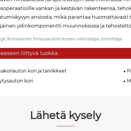
soperaatioille vankan ja kestävän rakenteensa, teho
tumiskyvyn ansiosta, mikä parantaa huomattavasti t
ijainen ydinkomponentti muunnoksissa ja tehostettae
gs: Kiinalainen hinausauton korien valmistaja, toimittaja
eeseen liittyvä luokka
akoriauton kori ja tarvikkeet
P
ytysauton kori
M
Lähetä kysely