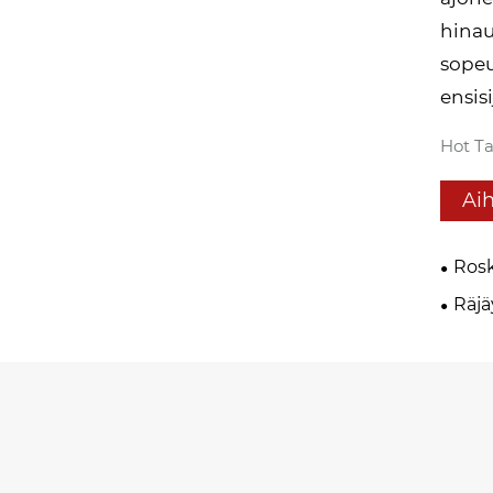
hinau
sopeu
ensis
Hot Ta
Aih
Rosk
Räjä