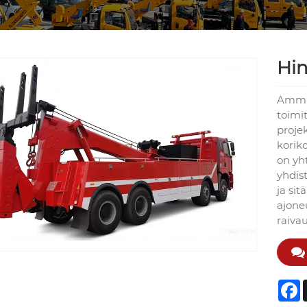
Hin
Ammat
toimit
proje
korik
on yh
yhdis
ja sit
ajone
raiva
F