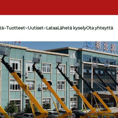
tä
Tuotteet
Uutiset
Lataa
Lähetä kysely
Ota yhteyttä