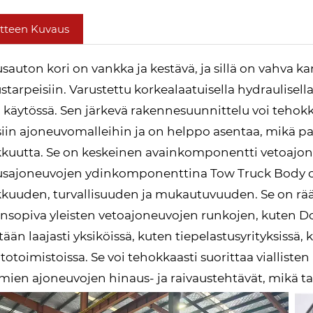
tteen Kuvaus
sauton kori on vankka ja kestävä, ja sillä on vahva ka
starpeisiin. Varustettu korkealaatuisella hydraulisel
 käytössä. Sen järkevä rakennesuunnittelu voi tehok
isiin ajoneuvomalleihin ja on helppo asentaa, mikä 
kuutta. Se on keskeinen avainkomponentti vetoajon
sajoneuvojen ydinkomponenttina Tow Truck Body on
kuuden, turvallisuuden ja mukautuvuuden. Se on räätäl
nsopiva yleisten vetoajoneuvojen runkojen, kuten Don
tään laajasti yksiköissä, kuten tiepelastusyrityksissä,
ntotoimistoissa. Se voi tehokkaasti suorittaa viallis
omien ajoneuvojen hinaus- ja raivaustehtävät, mikä tar