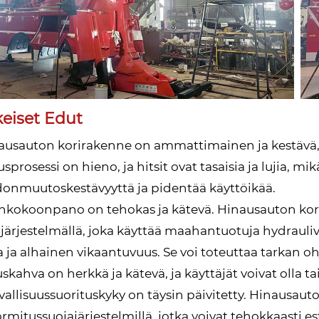
eiset Edut
nausauton korirakenne on ammattimainen ja kestävä, ki
sprosessi on hieno, ja hitsit ovat tasaisia ​​ja lujia, 
nmuutoskestävyyttä ja pidentää käyttöikää.
inkokoonpano on tehokas ja kätevä. Hinausauton kori 
järjestelmällä, joka käyttää maahantuotuja hydraulivent
 ja alhainen vikaantuvuus. Se voi toteuttaa tarkan ohj
skahva on herkkä ja kätevä, ja käyttäjät voivat olla t
rvallisuussuorituskyky on täysin päivitetty. Hinausaut
ormitussuojajärjestelmillä, jotka voivat tehokkaasti e