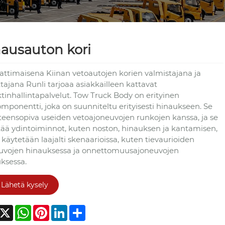
ausauton kori
timaisena Kiinan vetoautojen korien valmistajana ja
tajana Runli tarjoaa asiakkailleen kattavat
ktinhallintapalvelut. Tow Truck Body on erityinen
omponentti, joka on suunniteltu erityisesti hinaukseen. Se
teensopiva useiden vetoajoneuvojen runkojen kanssa, ja se
tää ydintoiminnot, kuten noston, hinauksen ja kantamisen,
ä käytetään laajalti skenaarioissa, kuten tievaurioiden
uvojen hinauksessa ja onnettomuusajoneuvojen
uksessa.
Lähetä kysely
acebook
X
WhatsApp
Pinterest
LinkedIn
Share