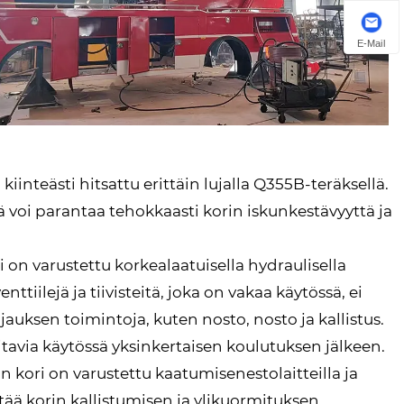
E-Mail
inteästi hitsattu erittäin lujalla Q355B-teräksellä.
mikä voi parantaa tehokkaasti korin iskunkestävyyttä ja
on varustettu korkealaatuisella hydraulisella
tiilejä ja tiivisteitä, joka on vakaa käytössä, ei
auksen toimintoja, kuten nosto, nosto ja kallistus.
aitavia käytössä yksinkertaisen koulutuksen jälkeen.
on kori on varustettu kaatumisenestolaitteilla ja
stää korin kallistumisen ja ylikuormituksen