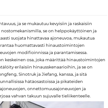
ntavuus, ja se mukautuu kevyisiin ja raskaisiin
la nostomekanismilla, se on helppokäyttöinen ja
kaasti suojata hinattavaa ajoneuvoa, mukautua
parantaa huomattavasti hinaustoimintojen
euvojen modifioinnissa ja parantamisessa.
 keskeinen osa, joka määrittää hinaustoimintojen
öity erilaisiin hinausskenaarioihin, ja se on
gfeng, Sinotruk ja Jiefang, kanssa, ja sitä
 kunnallisissa hätäosastoissa ja pikateiden
ten ajoneuvojen, onnettomuusajoneuvojen ja
joaa vahvan takuun sujuvalle tieliikenteelle.