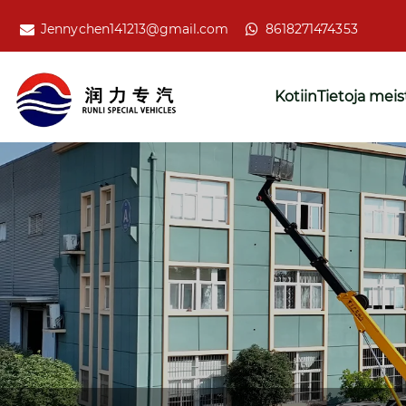
Jennychen141213@gmail.com
8618271474353
Kotiin
Tietoja meis