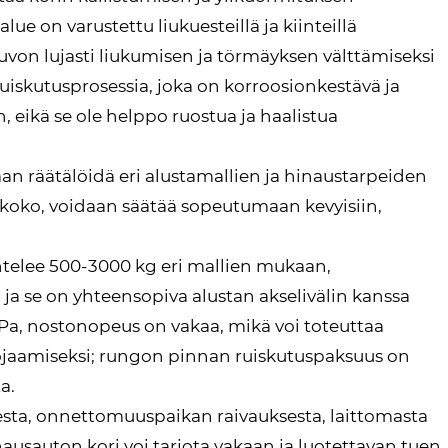
ue on varustettu liukuesteillä ja kiinteillä
euvon lujasti liukumisen ja törmäyksen välttämiseksi
uiskutusprosessia, joka on korroosionkestävä ja
 eikä se ole helppo ruostua ja haalistua
aan räätälöidä eri alustamallien ja hinaustarpeiden
ikoko, voidaan säätää sopeutumaan kevyisiin,
htelee 500-3000 kg eri mallien mukaan,
 ja se on yhteensopiva alustan akselivälin kanssa
a, nostonopeus on vakaa, mikä voi toteuttaa
ojaamiseksi; rungon pinnan ruiskutuspaksuus on
a.
sesta, onnettomuuspaikan raivauksesta, laittomasta
ausauton kori voi tarjota vakaan ja luotettavan tuen