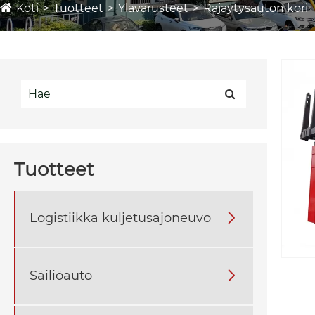
Koti
Tuotteet
Ylävarusteet
Räjäytysauton kori
Tuotteet
Logistiikka kuljetusajoneuvo

Säiliöauto
