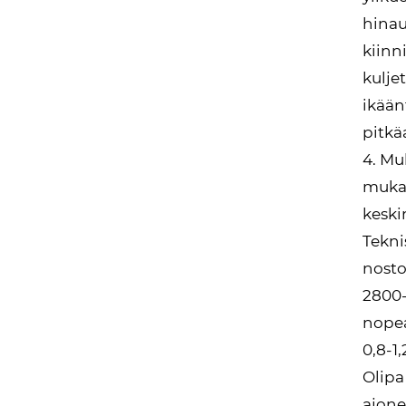
hinau
kiinn
kulje
ikään
pitkä
4. Mu
mukaa
keski
Tekni
nosto
2800-
nopea
0,8-1
Olipa
ajone