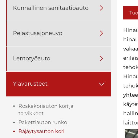
Kunnallinen sanitaatioauto

Tuo
Hinau
Pelastusajoneuvo

hinau
vakaa
erila
Lentotyöauto

tehok
Hinau
Ylävarusteet

tehok
yhtee
käyte
Roskakoriauton kori ja
halli
tarvikkeet
Pakettiauton runko
laitt
Räjäytysauton kori