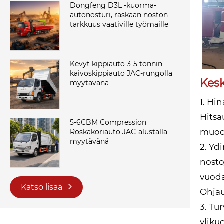
Dongfeng D3L -kuorma-
autonosturi, raskaan noston
tarkkuus vaativille työmaille
Kevyt kippiauto 3-5 tonnin
kaivoskippiauto JAC-rungolla
Kesk
myytävänä
1. Hi
Hitsau
5-6CBM Compression
muodo
Roskakoriauto JAC-alustalla
myytävänä
2. Yd
nosto
vuoda
Katso lisää
Ohjau
3. Tu
yliku