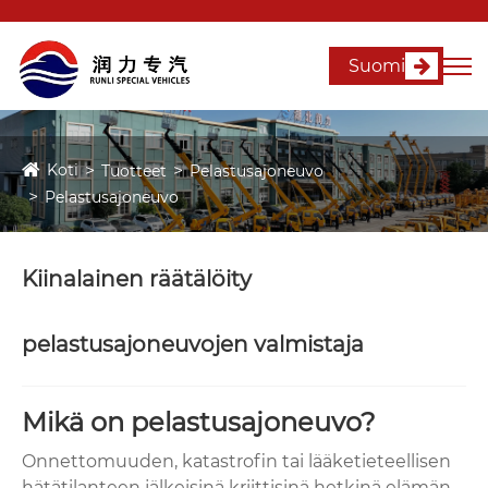
Suomi
Koti
Tuotteet
Pelastusajoneuvo
Pelastusajoneuvo
Kiinalainen räätälöity
pelastusajoneuvojen valmistaja
Mikä on pelastusajoneuvo?
Onnettomuuden, katastrofin tai lääketieteellisen
hätätilanteen jälkeisinä kriittisinä hetkinä elämän