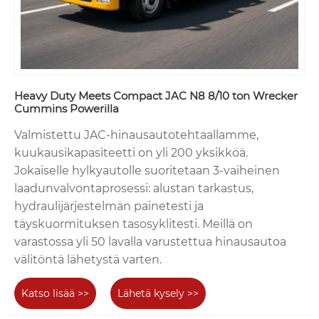
Heavy Duty Meets Compact JAC N8 8/10 ton Wrecker
Cummins Powerilla
Valmistettu JAC-hinausautotehtaallamme,
kuukausikapasiteetti on yli 200 yksikköä.
Jokaiselle hylkyautolle suoritetaan 3-vaiheinen
laadunvalvontaprosessi: alustan tarkastus,
hydraulijärjestelmän painetesti ja
täyskuormituksen tasosyklitesti. Meillä on
varastossa yli 50 lavalla varustettua hinausautoa
välitöntä lähetystä varten.
Katso lisää >>
Lähetä kysely >>