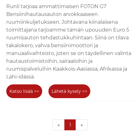
Runli tarjoaa ammattimaisen FOTON G7
Bensiinihautausauton arvokkaaseen
ruumiinkuljetukseen. Johtavana kiinalaisena
toimittajana tarjoamme tämän upouuden Euro 5
ruumisauton tehdastukkuhintaan. Siinä on tilava
takalokero, vahva bensiinimoottori ja
manuaalivaihteisto, joten se on täydellinen valinta
hautaustoimistoihin, sairaaloihin ja
ruumispalveluihin Kaakkois-Aasiassa, Afrikassa ja
Lähi-idässä.
Katso lisää >>
Lähetä kysely >>
«
1
»