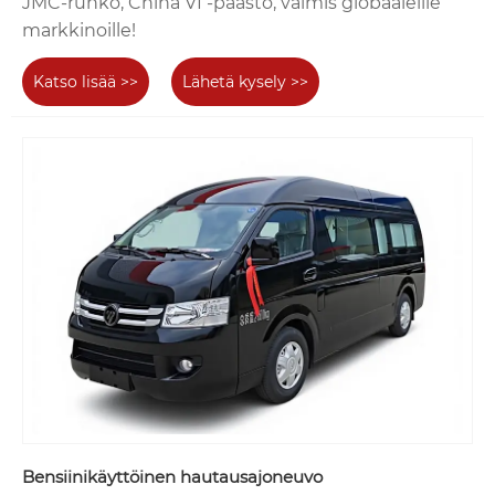
JMC-runko, China VI -päästö, valmis globaaleille
markkinoille!
Katso lisää >>
Lähetä kysely >>
Bensiinikäyttöinen hautausajoneuvo