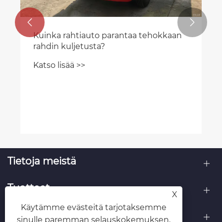


Kuinka rahtiauto parantaa tehokkaan
rahdin kuljetusta?
Katso lisää >>
Tietoja meistä
Tuotteet
X
Käytämme evästeitä tarjotaksemme
Ota meihin yhteyttä
sinulle paremman selauskokemuksen,