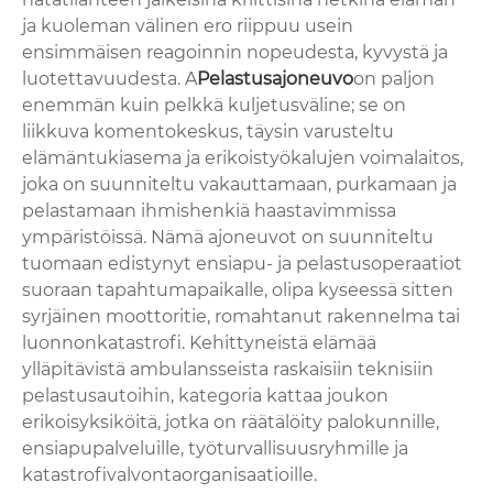
ja kuoleman välinen ero riippuu usein
ensimmäisen reagoinnin nopeudesta, kyvystä ja
luotettavuudesta. A
Pelastusajoneuvo
on paljon
enemmän kuin pelkkä kuljetusväline; se on
liikkuva komentokeskus, täysin varusteltu
elämäntukiasema ja erikoistyökalujen voimalaitos,
joka on suunniteltu vakauttamaan, purkamaan ja
pelastamaan ihmishenkiä haastavimmissa
ympäristöissä. Nämä ajoneuvot on suunniteltu
tuomaan edistynyt ensiapu- ja pelastusoperaatiot
suoraan tapahtumapaikalle, olipa kyseessä sitten
syrjäinen moottoritie, romahtanut rakennelma tai
luonnonkatastrofi. Kehittyneistä elämää
ylläpitävistä ambulansseista raskaisiin teknisiin
pelastusautoihin, kategoria kattaa joukon
erikoisyksiköitä, jotka on räätälöity palokunnille,
ensiapupalveluille, työturvallisuusryhmille ja
katastrofivalvontaorganisaatioille.