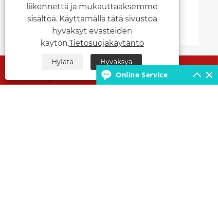
liikennettä ja mukauttaaksemme
sisältöä. Käyttämällä tätä sivustoa
hyväksyt evästeiden
käytön.
Tietosuojakäytäntö
Hylätä
Hyväksyä




Tietoja meistä
Online Service
Tuotteet
Ota meihin yhteyttä
SEURAA MEITÄ
Copyright © 2026 Hubei Runli Special Automobile Co.,