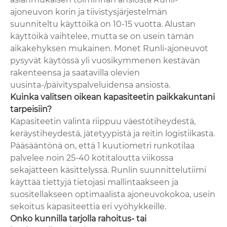
ajoneuvon korin ja tiivistysjärjestelmän
suunniteltu käyttöikä on 10-15 vuotta. Alustan
käyttöikä vaihtelee, mutta se on usein tämän
aikakehyksen mukainen. Monet Runli-ajoneuvot
pysyvät käytössä yli vuosikymmenen kestävän
rakenteensa ja saatavilla olevien
uusinta-/päivityspalveluidensa ansiosta.
Kuinka valitsen oikean kapasiteetin paikkakuntani
tarpeisiin?
Kapasiteetin valinta riippuu väestötiheydestä,
keräystiheydestä, jätetyypistä ja reitin logistiikasta.
Pääsääntönä on, että 1 kuutiometri runkotilaa
palvelee noin 25-40 kotitaloutta viikossa
sekajätteen käsittelyssä. Runlin suunnittelutiimi
käyttää tiettyjä tietojasi mallintaakseen ja
suositellakseen optimaalista ajoneuvokokoa, usein
sekoitus kapasiteettia eri vyöhykkeille.
Onko kunnilla tarjolla rahoitus- tai