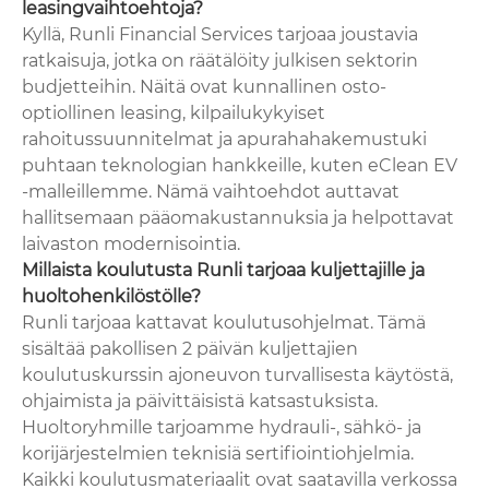
leasingvaihtoehtoja?
Kyllä, Runli Financial Services tarjoaa joustavia
ratkaisuja, jotka on räätälöity julkisen sektorin
budjetteihin. Näitä ovat kunnallinen osto-
optiollinen leasing, kilpailukykyiset
rahoitussuunnitelmat ja apurahahakemustuki
puhtaan teknologian hankkeille, kuten eClean EV
-malleillemme. Nämä vaihtoehdot auttavat
hallitsemaan pääomakustannuksia ja helpottavat
laivaston modernisointia.
Millaista koulutusta Runli tarjoaa kuljettajille ja
huoltohenkilöstölle?
Runli tarjoaa kattavat koulutusohjelmat. Tämä
sisältää pakollisen 2 päivän kuljettajien
koulutuskurssin ajoneuvon turvallisesta käytöstä,
ohjaimista ja päivittäisistä katsastuksista.
Huoltoryhmille tarjoamme hydrauli-, sähkö- ja
korijärjestelmien teknisiä sertifiointiohjelmia.
Kaikki koulutusmateriaalit ovat saatavilla verkossa