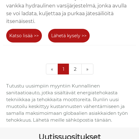
vankka hydraulinen varsijärjestelmä, jonka avulla
se voi ladata, kuljettaa ja purkaa jätesäiliöitä
itsenäisesti.
Katso lisää >>
Lähetä kysely >>
«
1
2
»
Tutustu uusimpiin myyntiin Kunnallinen
sanitaatioauto, jotka sisältävät energiatehokasta
tekniikkaa ja tehokkaita moottoreita. Runlin uusi
muotoilu keskittyy kustannusten vähentämiseen ja
samalla maksimoimaan globaalien asiakkaiden työn
tehokkuus. Lähetä meille sähköpostia tänään.
Uutissuositukset