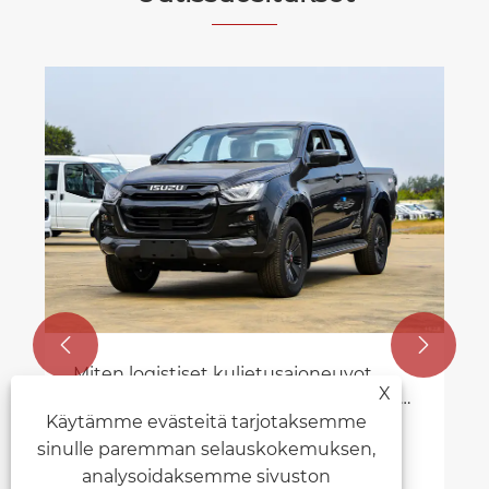


Miten logistiset kuljetusajoneuvot
X
parantavat tehokkuutta ja vähentävät
kustannuksia nykyaikaisissa
Käytämme evästeitä tarjotaksemme
Katso lisää >>
toimitusketjuissa
sinulle paremman selauskokemuksen,
analysoidaksemme sivuston