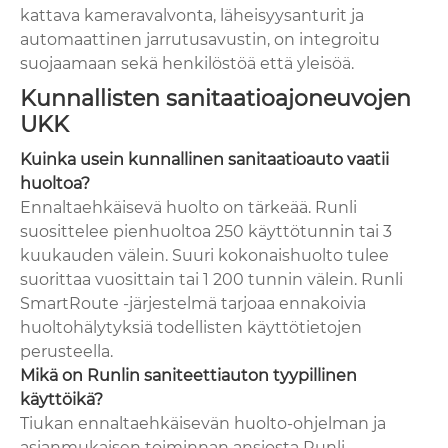
kattava kameravalvonta, läheisyysanturit ja
automaattinen jarrutusavustin, on integroitu
suojaamaan sekä henkilöstöä että yleisöä.
Kunnallisten sanitaatioajoneuvojen
UKK
Kuinka usein kunnallinen sanitaatioauto vaatii
huoltoa?
Ennaltaehkäisevä huolto on tärkeää. Runli
suosittelee pienhuoltoa 250 käyttötunnin tai 3
kuukauden välein. Suuri kokonaishuolto tulee
suorittaa vuosittain tai 1 200 tunnin välein. Runli
SmartRoute -järjestelmä tarjoaa ennakoivia
huoltohälytyksiä todellisten käyttötietojen
perusteella.
Mikä on Runlin saniteettiauton tyypillinen
käyttöikä?
Tiukan ennaltaehkäisevän huolto-ohjelman ja
asianmukaisen toiminnan ansiosta Runli-