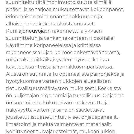
suunniteltu tätä monimuotoisuutta silmällä
pitäen, ja se tarjoaa mukautettavat kokoonpanot,
erinomaisen toiminnan tehokkuuden ja
alhaisemmat kokonaiskustannukset.
Runli
ajoneuvoja
on rakennettu älykkään
suunnittelun ja vankan rakenteen filosofialle.
Käytämme koripaneeleissa ja kriittisissä
rakenneosissa lujaa, korroosionkestävää terästä,
mikä takaa pitkäikäisyyden myös ankarissa
käyttöolosuhteissa ja rannikkoympäristöissä.
Alusta on suunniteltu optimaalista painonjakoa ja
hyötykuormaa varten tiukkojen alueellisten
tieturvallisuusmääräysten mukaisesti. Keskeistä
on kuljettajan ergonomia ja turvallisuus. Ohjaamo
on suunniteltu koko päivän mukavuutta ja
näkyvyyttä varten, ja siinä on säädettävät
jousitetut istuimet, intuitiiviset ohjauspaneelit,
ilmastointi ja melua vaimentavat materiaalit.
Kehittyneet turvajärjestelmät, mukaan lukien