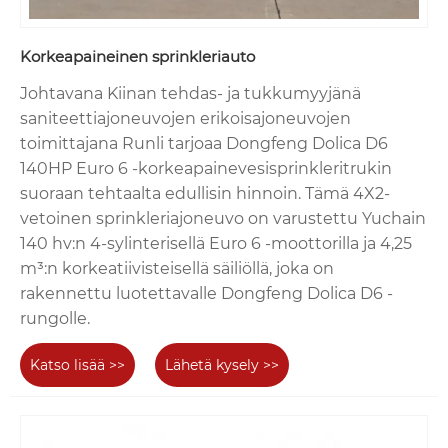
Korkeapaineinen sprinkleriauto
Johtavana Kiinan tehdas- ja tukkumyyjänä
saniteettiajoneuvojen erikoisajoneuvojen
toimittajana Runli tarjoaa Dongfeng Dolica D6
140HP Euro 6 -korkeapainevesisprinkleritrukin
suoraan tehtaalta edullisin hinnoin. Tämä 4X2-
vetoinen sprinkleriajoneuvo on varustettu Yuchain
140 hv:n 4-sylinterisellä Euro 6 -moottorilla ja 4,25
m³:n korkeatiivisteisellä säiliöllä, joka on
rakennettu luotettavalle Dongfeng Dolica D6 -
rungolle.
Katso lisää >>
Lähetä kysely >>