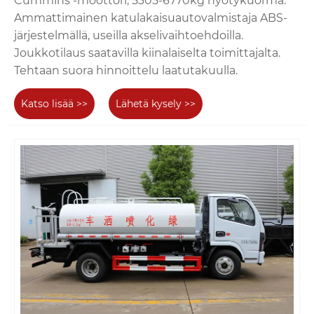
Cummins -moottori, 5305-6770kg hyötykuorma.
Ammattimainen katulakaisuautovalmistaja ABS-
järjestelmällä, useilla akselivaihtoehdoilla.
Joukkotilaus saatavilla kiinalaiselta toimittajalta.
Tehtaan suora hinnoittelu laatutakuulla.
Katso lisää >>
Lähetä kysely >>