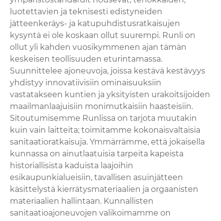
luotettavien ja teknisesti edistyneiden
jätteenkeräys- ja katupuhdistusratkaisujen
kysyntä ei ole koskaan ollut suurempi. Runli on
ollut yli kahden vuosikymmenen ajan tämän
keskeisen teollisuuden eturintamassa.
Suunnittelee ajoneuvoja, joissa kestävä kestävyys
yhdistyy innovatiivisiin ominaisuuksiin
vastatakseen kuntien ja yksityisten urakoitsijoiden
maailmanlaajuisiin monimutkaisiin haasteisiin.
Sitoutumisemme Runlissa on tarjota muutakin
kuin vain laitteita; toimitamme kokonaisvaltaisia ​​
sanitaatioratkaisuja. Ymmärrämme, että jokaisella
kunnassa on ainutlaatuisia tarpeita kapeista
historiallisista kaduista laajoihin
esikaupunkialueisiin, tavallisen asuinjätteen
käsittelystä kierrätysmateriaalien ja orgaanisten
materiaalien hallintaan. Kunnallisten
sanitaatioajoneuvojen valikoimamme on