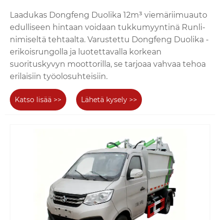
Laadukas Dongfeng Duolika 12m³ viemäriimuauto
edulliseen hintaan voidaan tukkumyyntinä Runli-
nimiseltä tehtaalta. Varustettu Dongfeng Duolika -
erikoisrungolla ja luotettavalla korkean
suorituskyvyn moottorilla, se tarjoaa vahvaa tehoa
erilaisiin työolosuhteisiin.
Katso lisää >>
Lähetä kysely >>