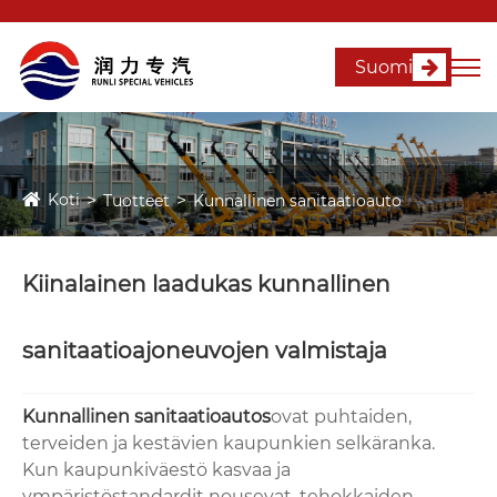
Suomi
Koti
Tuotteet
Kunnallinen sanitaatioauto
Kiinalainen laadukas kunnallinen
sanitaatioajoneuvojen valmistaja
Kunnallinen sanitaatioauto
s
ovat puhtaiden,
terveiden ja kestävien kaupunkien selkäranka.
Kun kaupunkiväestö kasvaa ja
ympäristöstandardit nousevat, tehokkaiden,