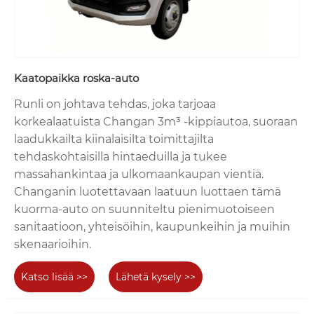
Kaatopaikka roska-auto
Runli on johtava tehdas, joka tarjoaa
korkealaatuista Changan 3m³ -kippiautoa, suoraan
laadukkailta kiinalaisilta toimittajilta
tehdaskohtaisilla hintaeduilla ja tukee
massahankintaa ja ulkomaankaupan vientiä.
Changanin luotettavaan laatuun luottaen tämä
kuorma-auto on suunniteltu pienimuotoiseen
sanitaatioon, yhteisöihin, kaupunkeihin ja muihin
skenaarioihin.
Katso lisää >>
Lähetä kysely >>