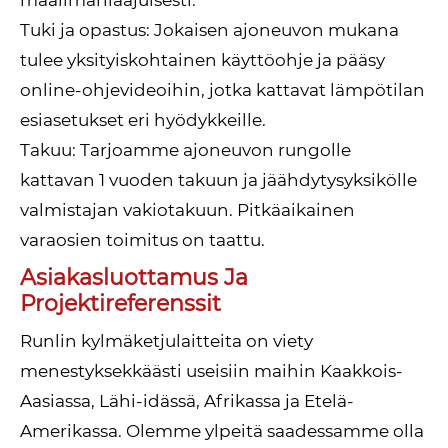
maailmanlaajuisesti.
Tuki ja opastus: Jokaisen ajoneuvon mukana
tulee yksityiskohtainen käyttöohje ja pääsy
online-ohjevideoihin, jotka kattavat lämpötilan
esiasetukset eri hyödykkeille.
Takuu: Tarjoamme ajoneuvon rungolle
kattavan 1 vuoden takuun ja jäähdytysyksikölle
valmistajan vakiotakuun. Pitkäaikainen
varaosien toimitus on taattu.
Asiakasluottamus Ja
Projektireferenssit
Runlin kylmäketjulaitteita on viety
menestyksekkäästi useisiin maihin Kaakkois-
Aasiassa, Lähi-idässä, Afrikassa ja Etelä-
Amerikassa. Olemme ylpeitä saadessamme olla