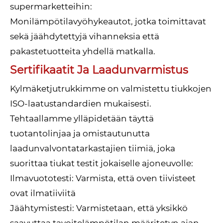
supermarketteihin:
Monilämpötilavyöhykeautot, jotka toimittavat
sekä jäähdytettyjä vihanneksia että
pakastetuotteita yhdellä matkalla.
Sertifikaatit Ja Laadunvarmistus
Kylmäketjutrukkimme on valmistettu tiukkojen
ISO-laatustandardien mukaisesti.
Tehtaallamme ylläpidetään täyttä
tuotantolinjaa ja omistautunutta
laadunvalvontatarkastajien tiimiä, joka
suorittaa tiukat testit jokaiselle ajoneuvolle:
Ilmavuototesti: Varmista, että oven tiivisteet
ovat ilmatiiviitä
Jäähtymistesti: Varmistetaan, että yksikkö