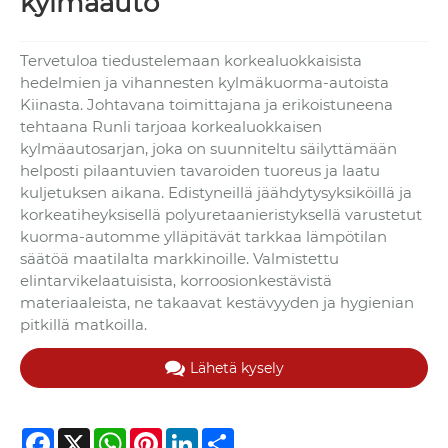
kylmäauto
Tervetuloa tiedustelemaan korkealuokkaisista
hedelmien ja vihannesten kylmäkuorma-autoista
Kiinasta. Johtavana toimittajana ja erikoistuneena
tehtaana Runli tarjoaa korkealuokkaisen
kylmäautosarjan, joka on suunniteltu säilyttämään
helposti pilaantuvien tavaroiden tuoreus ja laatu
kuljetuksen aikana. Edistyneillä jäähdytysyksiköillä ja
korkeatiheyksisellä polyuretaanieristyksellä varustetut
kuorma-automme ylläpitävät tarkkaa lämpötilan
säätöä maatilalta markkinoille. Valmistettu
elintarvikelaatuisista, korroosionkestävistä
materiaaleista, ne takaavat kestävyyden ja hygienian
pitkillä matkoilla.
Lähetä kysely
Facebook
X
WhatsApp
Pinterest
LinkedIn
Share