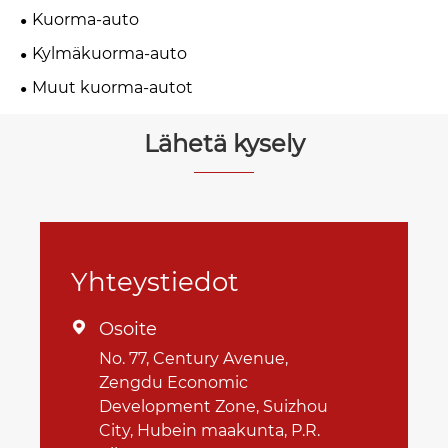
Kuorma-auto
Kylmäkuorma-auto
Muut kuorma-autot
Lähetä kysely
Yhteystiedot
Osoite

No. 77, Century Avenue,
Zengdu Economic
Development Zone, Suizhou
City, Hubein maakunta, P.R.