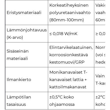
Korkeatiheyksinen
Vakiot
Eristysmateriaali
polyuretaanivaahto
vaaht
(80mm-100mm)
60mm
Lämmönjohtavuus
≤ 0,018 W/mK
≥ 0,02
(K-arvo)
Elintarvikelaatuinen,
Norma
Sisäseinän
korroosionkestävä
(voi sy
materiaali
kestomuovi/GRP
hedel
Monikanavaiset T-
Vain p
Ilmankierto
kanavaiset lattia +
T-kana
kattoilmakanavat
Lämpötilan
±0,5°C koko
±2°C (
tasaisuus
ohjaamossa
kohdat 