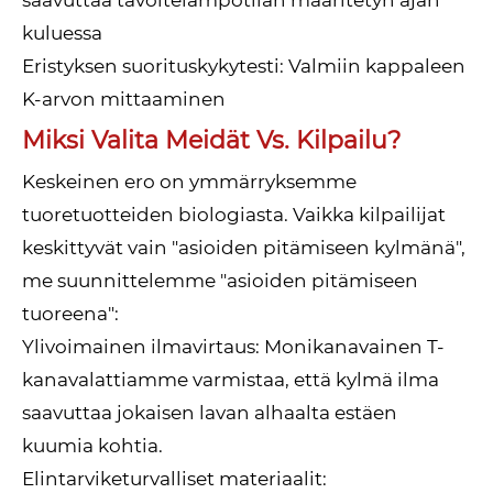
saavuttaa tavoitelämpötilan määritetyn ajan
kuluessa
Eristyksen suorituskykytesti: Valmiin kappaleen
K-arvon mittaaminen
Miksi Valita Meidät Vs. Kilpailu?
Keskeinen ero on ymmärryksemme
tuoretuotteiden biologiasta. Vaikka kilpailijat
keskittyvät vain "asioiden pitämiseen kylmänä",
me suunnittelemme "asioiden pitämiseen
tuoreena":
Ylivoimainen ilmavirtaus: Monikanavainen T-
kanavalattiamme varmistaa, että kylmä ilma
saavuttaa jokaisen lavan alhaalta estäen
kuumia kohtia.
Elintarviketurvalliset materiaalit: