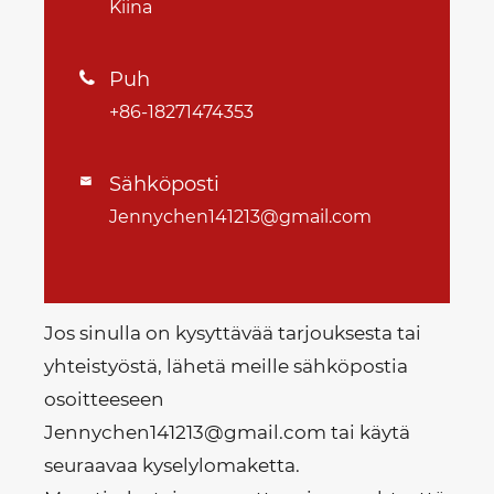
Kiina
Puh

+86-18271474353
Sähköposti

Jennychen141213@gmail.com
Jos sinulla on kysyttävää tarjouksesta tai
yhteistyöstä, lähetä meille sähköpostia
osoitteeseen
Jennychen141213@gmail.com tai käytä
seuraavaa kyselylomaketta.