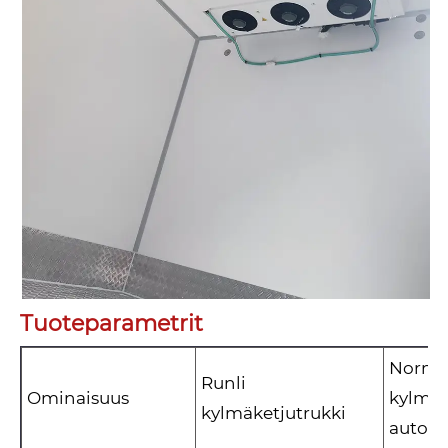
Tuoteparametrit
Norma
Runli
Ominaisuus
kylmä
kylmäketjutrukki
auto