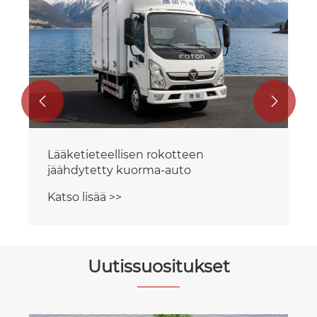
kylmäketjukuljetus
Katso lisää >>


Uutissuositukset