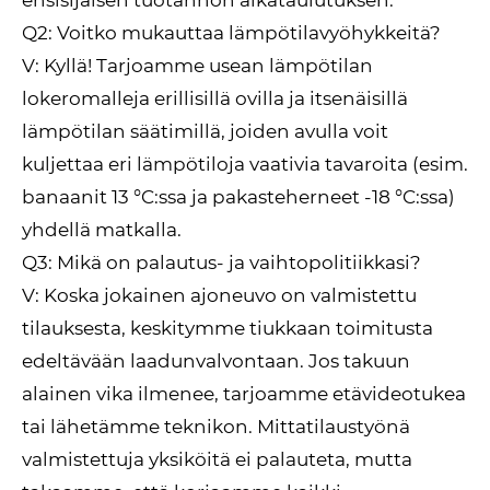
ensisijaisen tuotannon aikataulutuksen.
Q2: Voitko mukauttaa lämpötilavyöhykkeitä?
V: Kyllä! Tarjoamme usean lämpötilan
lokeromalleja erillisillä ovilla ja itsenäisillä
lämpötilan säätimillä, joiden avulla voit
kuljettaa eri lämpötiloja vaativia tavaroita (esim.
banaanit 13 °C:ssa ja pakasteherneet -18 °C:ssa)
yhdellä matkalla.
Q3: Mikä on palautus- ja vaihtopolitiikkasi?
V: Koska jokainen ajoneuvo on valmistettu
tilauksesta, keskitymme tiukkaan toimitusta
edeltävään laadunvalvontaan. Jos takuun
alainen vika ilmenee, tarjoamme etävideotukea
tai lähetämme teknikon. Mittatilaustyönä
valmistettuja yksiköitä ei palauteta, mutta