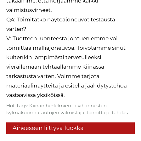
takaamme, että korjaamme kaikki
valmistusvirheet.
Q4: Toimitatko näyteajoneuvot testausta
varten?
V: Tuotteen luonteesta johtuen emme voi
toimittaa malliajoneuvoa. Toivotamme sinut
kuitenkin lämpimästi tervetulleeksi
vierailemaan tehtaallamme Kiinassa
tarkastusta varten. Voimme tarjota
materiaalinäytteitä ja esitellä jäähdytystehoa
vastaavissa yksiköissä.
Hot Tags: Kiinan hedelmien ja vihannesten
kylmäkuorma-autojen valmistaja, toimittaja, tehdas
Aiheeseen liittyvä luokka