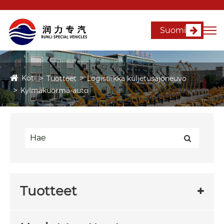
Suomi
Koti
Tuotteet
Logistiikka kuljetusajoneuvo
Kylmäkuorma-auto
Tuotteet