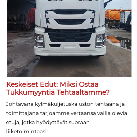
Keskeiset Edut: Miksi Ostaa
Tukkumyyntiä Tehtaaltamme?
Johtavana kylmäkuljetuskaluston tehtaana ja
toimittajana tarjoamme vertaansa vailla olevia
etuja, jotka hyödyttävät suoraan
liiketoimintaasi: