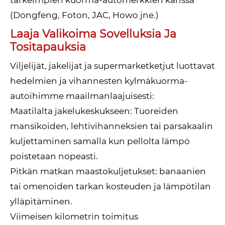
tärkeimpien kuorma-automerkkien kanssa
(Dongfeng, Foton, JAC, Howo jne.)
Laaja Valikoima Sovelluksia Ja
Tositapauksia
Viljelijät, jakelijat ja supermarketketjut luottavat
hedelmien ja vihannesten kylmäkuorma-
autoihimme maailmanlaajuisesti:
Maatilalta jakelukeskukseen: Tuoreiden
mansikoiden, lehtivihanneksien tai parsakaalin
kuljettaminen samalla kun pellolta lämpö
poistetaan nopeasti.
Pitkän matkan maastokuljetukset: banaanien
tai omenoiden tarkan kosteuden ja lämpötilan
ylläpitäminen.
Viimeisen kilometrin toimitus