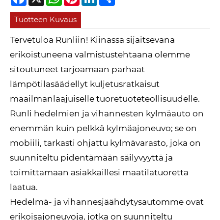
Tuotteen Kuvaus
Tervetuloa Runliin! Kiinassa sijaitsevana
erikoistuneena valmistustehtaana olemme
sitoutuneet tarjoamaan parhaat
lämpötilasäädellyt kuljetusratkaisut
maailmanlaajuiselle tuoretuoteteollisuudelle.
Runli hedelmien ja vihannesten kylmäauto on
enemmän kuin pelkkä kylmäajoneuvo; se on
mobiili, tarkasti ohjattu kylmävarasto, joka on
suunniteltu pidentämään säilyvyyttä ja
toimittamaan asiakkaillesi maatilatuoretta
laatua.
Hedelmä- ja vihannesjäähdytysautomme ovat
erikoisajoneuvoja, jotka on suunniteltu