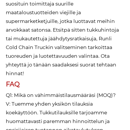
suosituin toimittaja suurille
maataloustuotteiden viejille ja
supermarketketjuille, jotka luottavat meihin
arvokkaat satonsa. Etsitpä sitten tukkuhintoja
tai mukautettuja jäähdytysratkaisuja, Runli
Cold Chain Truckin valitseminen tarkoittaa
tuoreuden ja luotettavuuden valintaa. Ota
yhteyttä jo tänään saadaksesi suorat tehtaan
hinnat!
FAQ
Q1: Mikä on vähimmäistilausmääräsi (MOQ)?
V: Tuemme yhden yksikön tilauksia
koekäyttöön. Tukkutilauksille tarjoamme
huomattavasti paremman hinnoittelun ja