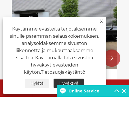
Kuinka kylmäkuorma-autot voivat
X
muuttaa kylmäketjulogistiikkasi?
Käytämme evästeitä tarjotaksemme
Katso lisää >>
sinulle paremman selauskokemuksen,
analysoidaksemme sivuston
liikennettä ja mukauttaaksemme
sisältöä. Käyttämällä tätä sivustoa


hyväksyt evästeiden
käytön.
Tietosuojakäytäntö
Hylätä
Hyväksyä




Online Service
Tietoja meistä