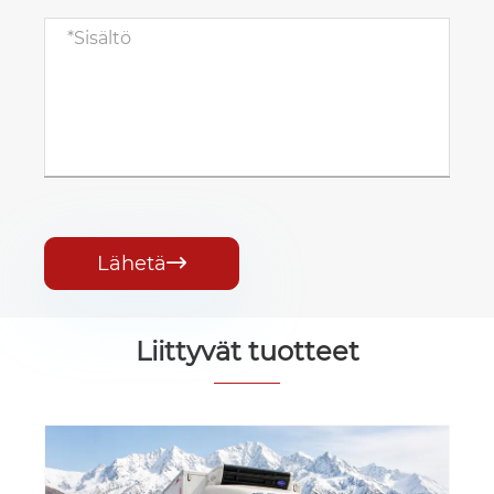
Lähetä

Liittyvät tuotteet
3 tonnin kylmäkuorma-auto, jossa on