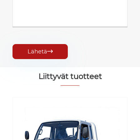
Lähetä

Liittyvät tuotteet