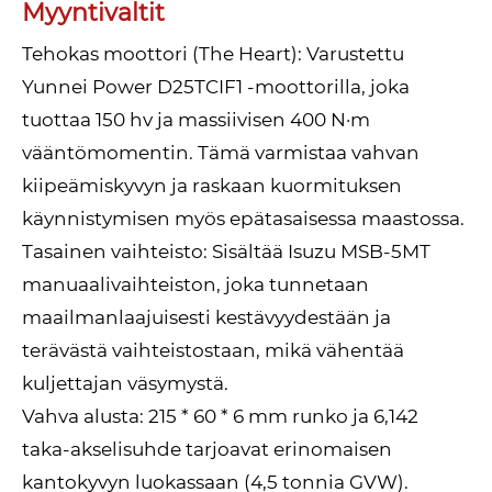
Myyntivaltit
Tehokas moottori (The Heart): Varustettu
Yunnei Power D25TCIF1 -moottorilla, joka
tuottaa 150 hv ja massiivisen 400 N·m
vääntömomentin. Tämä varmistaa vahvan
kiipeämiskyvyn ja raskaan kuormituksen
käynnistymisen myös epätasaisessa maastossa.
Tasainen vaihteisto: Sisältää Isuzu MSB-5MT
manuaalivaihteiston, joka tunnetaan
maailmanlaajuisesti kestävyydestään ja
terävästä vaihteistostaan, mikä vähentää
kuljettajan väsymystä.
Vahva alusta: 215 * 60 * 6 mm runko ja 6,142
taka-akselisuhde tarjoavat erinomaisen
kantokyvyn luokassaan (4,5 tonnia GVW).