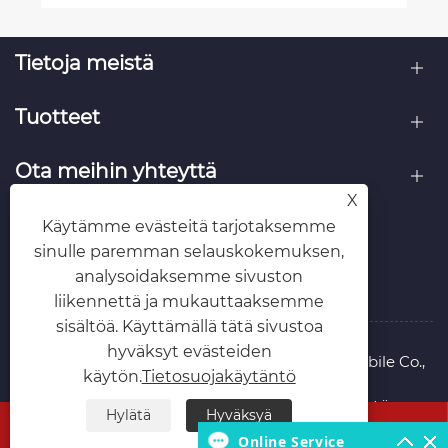
Tietoja meistä
Tuotteet
Ota meihin yhteyttä
X
SEURAA MEITÄ
Käytämme evästeitä tarjotaksemme
sinulle paremman selauskokemuksen,
analysoidaksemme sivuston
liikennettä ja mukauttaaksemme
sisältöä. Käyttämällä tätä sivustoa
hyväksyt evästeiden
Copyright © 2026 Hubei Runli Special Automobile Co.,
käytön.
Tietosuojakäytäntö
Ltd. Kaikki oikeudet pidätetään.
Links
Sitemap
RSS
XML
Tietosuojakäytäntö
Hylätä
Hyväksyä




Online Service