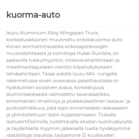
kuorma-auto
Isuzu Aluminium Alloy Wingspan Truck,
korkealuokkainen muunneltu erikoiskuorma-auto
Kiinan ammattimaisesta erikoisajoneuvojen
muutostehtaasta ja toimittaja Hubei Runlista, on
saatavilla tukkumyyntiin, irtotavarahankintaan ja
maailmanlaajuiseen vientiin kilpailukykyiseen
tehdashintaan. Tässä aidolle Isuzu 6X4 -rungolle
rakennetussa siiven avaavassa pakettiautossa on
hydraulinen sivusiiven avaus, korkealujuus
alumiiniseoksesta valmistettu tavaralaatikko,
erinomainen ilmatiiviys ja poikkeuksellinen lastaus- ja
purkutehokkuus, joka sopii erinomaisesti raskaaseen
ja ylimitoitettuun lastin kuljettamiseen. Tiukalla
laatusertifioinnilla, luotettavalla alustan suorituskyvyllä
ja täydellisellä myynnin jälkeisellä tuella hyväksymme
räätälöityjä tilauksia, tarjoamme 12 kuukauden