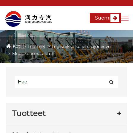
Suomi
Koti
Tuotteet
Logistiikka kuljetusajoneuvo
Muut kuorma-autot
Tuotteet