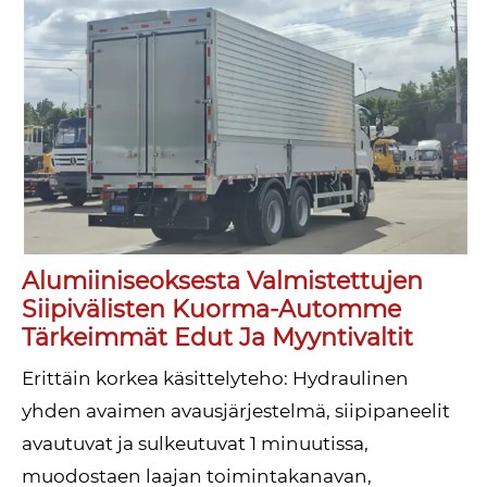
Alumiiniseoksesta Valmistettujen
Siipivälisten Kuorma-Automme
Tärkeimmät Edut Ja Myyntivaltit
Erittäin korkea käsittelyteho: Hydraulinen
yhden avaimen avausjärjestelmä, siipipaneelit
avautuvat ja sulkeutuvat 1 minuutissa,
muodostaen laajan toimintakanavan,