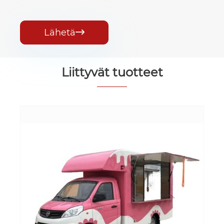
Lähetä

Liittyvät tuotteet
Kiinassa valmistettu räätälöity ruoka-
auto Pieni ruoka-auto, jossa on
täydellinen keittiö
Katso lisää >>