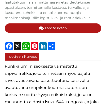
laatutakuun ja ammattimaisen etävideoteknisen
opastuksen, toimittamalla kestäviä, turvallisia ja
kustannustehokkaita erikoiskuorma-autoja
maailmanlaajuisille logistiikka- ja rahtiasiakkaille.
Lähetä kysely
Facebook
X
WhatsApp
Pinterest
LinkedIn
Share
Tuotteen Kuvaus
Runli-alumiiniseoksesta valmistettu
siipivälirekka, joka tunnetaan myös laajalti
siivet avautuvana pakettiautona tai sivulle
avautuvana umpikorikuorma-autona, on
korkean suorituskyvyn erikoistrukki, joka on
muunnettu aidosta Isuzu 6X4 -rungosta ja joka