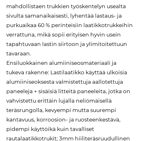
mahdollistaen trukkien työskentelyn usealta
sivulta samanaikaisesti, lyhentää lastaus- ja
purkuaikaa 60 % perinteisiin laatikkotrukkeihin
verrattuna, mikä sopii erityisen hyvin usein
tapahtuvaan lastin siirtoon ja ylimitoitettuun
tavaraan.
Ensiluokkainen alumiiniseosmateriaali ja
tukeva rakenne: Lastilaatikko käyttää ulkoisia
alumiiniseoksesta valmistettuja aallotettuja
paneeleja + sisäisiä litteitä paneeleita, jotka on
vahvistettu erittäin lujalla neliömäisellä
teräsrungolla, kevyempi mutta suurempi
kantavuus, korroosion- ja ruosteenkestävä,
pidempi käyttöikä kuin tavalliset
rautalaatikkotrukit; 3mm hiiliteräsruudullinen