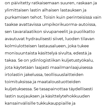
on päivitetty ratkaisemaan suuren, raskaan ja
ylimittaisen lastin alhaisen lastauksen ja
purkamisen tehot. Toisin kuin perinteisissä vain
taakse avattavissa umpikorikuorma-autoissa,
sen tavaralaatikon sivupaneelit ja puolikatto
avautuvat hydraulisesti siivet, luoden tilavan
kolmiulotteisen lastausalueen, joka tukee
monisuuntaista käsittelyä sivulta, edestä ja
takaa. Se on ydinlogistiikan kuljetustyökalu,
jota käytetään laajasti maailmanlaajuisessa
irtolastin jakelussa, teollisuuslaitteiden
toimituksissa ja maataloustuotteiden
kuljetuksessa. Se tasapainottaa täydellisesti
lastin suojauksen ja käsittelytehokkuuden
kansainvälisille tukkukauppiaille ja