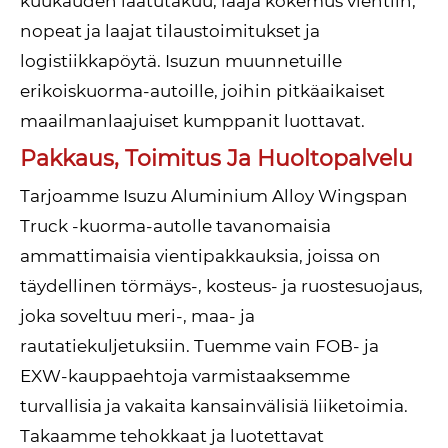
kuukauden laatutakuu, laaja kokemus vientiin,
nopeat ja laajat tilaustoimitukset ja
logistiikkapöytä. Isuzun muunnetuille
erikoiskuorma-autoille, joihin pitkäaikaiset
maailmanlaajuiset kumppanit luottavat.
Pakkaus, Toimitus Ja Huoltopalvelu
Tarjoamme Isuzu Aluminium Alloy Wingspan
Truck -kuorma-autolle tavanomaisia ​​
ammattimaisia ​​vientipakkauksia, joissa on
täydellinen törmäys-, kosteus- ja ruostesuojaus,
joka soveltuu meri-, maa- ja
rautatiekuljetuksiin. Tuemme vain FOB- ja
EXW-kauppaehtoja varmistaaksemme
turvallisia ja vakaita kansainvälisiä liiketoimia.
Takaamme tehokkaat ja luotettavat