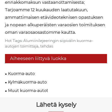
ennakkomaksun vastaanottamisesta;
Tarjoamme 12 kuukauden laatutakuun,
ammattimaisen etävideoteknisen opastuksen
ja nopean alkuperäisten varaosien toimituksen
oman varaosaosastomme kautta.
Hot Tags: Alumiinilejeeringin siipivälin kuorma-
autojen toimittaja, tehdas
Aiheeseen liittyvä luokka
Kuorma-auto
Kylmäkuorma-auto
Muut kuorma-autot
Lähetä kysely