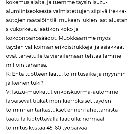
kokemus alalta, ja tuemme täysin Isuzu-
alumiiniseoksesta valmistettujen siipivälirekka-
autojen räätälöintiä, mukaan lukien lastialustan
sivukorkeus, laatikon koko ja
kokoonpanosäädöt. Muokkaamme myös
täyden valikoiman erikoistrukkeja, ja asiakkaat
ovat tervetulleita vierailemaan tehtaallamme
milloin tahansa.
K: Entä tuotteen laatu, toimitusaika ja myynnin
jälkeinen tuki?
V: Isuzu-muokatut erikoiskuorma-automme
läpäisevät tiukat monikierroksiset täyden
toiminnan tarkastukset ennen lähettämistä
taatulla luotettavalla laadulla; normaali
toimitus kestää 45-60 työpäivää