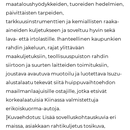
maataloushyödykkeiden, tuoreiden hedelmien,
päivittäisten tarpeiden,
tarkkuusinstrumenttien ja kemiallisten raaka-
aineiden kuljetukseen ja soveltuu hyvin sekä
lava- että irtolastille. Ihanteellinen kaupunkien
rahdin jakeluun, rajat ylittävään
maakuljetuksiin, teollisuuspuiston rahdin
siirtoon ja suurten laitteiden toimituksiin,
joustava avautuva muotoilu ja luotettava Isuzu-
alustalaatu tekevät siitä huippuvaihtoehdon
maailmanlaajuisille ostajille, jotka etsivät
korkealaatuisia Kiinassa valmistettuja
erikoiskuorma-autoja.
[Kuvaehdotus: Lisää sovelluskohtauskuvia eri
maissa, asiakkaan rahtikuljetus tosikuva,