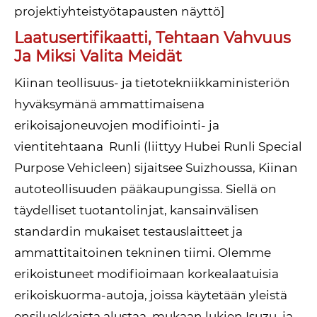
projektiyhteistyötapausten näyttö]
Laatusertifikaatti, Tehtaan Vahvuus
Ja Miksi Valita Meidät
Kiinan teollisuus- ja tietotekniikkaministeriön
hyväksymänä ammattimaisena
erikoisajoneuvojen modifiointi- ja
vientitehtaana Runli (liittyy Hubei Runli Special
Purpose Vehicleen) sijaitsee Suizhoussa, Kiinan
autoteollisuuden pääkaupungissa. Siellä on
täydelliset tuotantolinjat, kansainvälisen
standardin mukaiset testauslaitteet ja
ammattitaitoinen tekninen tiimi. Olemme
erikoistuneet modifioimaan korkealaatuisia
erikoiskuorma-autoja, joissa käytetään yleistä
ensiluokkaista alustaa, mukaan lukien Isuzu, ja