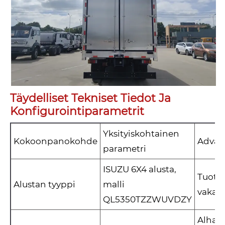
Täydelliset Tekniset Tiedot Ja
Konfigurointiparametrit
Yksityiskohtainen
Kokoonpanokohde
Advan
parametri
ISUZU 6X4 alusta,
Tuotu 
Alustan tyyppi
malli
vakaa
QL5350TZZWUVDZY
Alhai