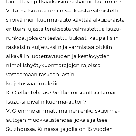
luotettava pitkäaikaisiin raskaisiin kuormiin?
V: Tämä Isuzu-alumiiniseoksesta valmistettu
siipivälinen kuorma-auto käyttää alkuperäistä
erittäin lujasta teräksestä valmistettua Isuzu-
runkoa, joka on testattu tiukasti kaupallisiin
raskaisiin kuljetuksiin ja varmistaa pitkän
aikavälin luotettavuuden ja kestävyyden
nimellishyötykuormarajojen rajoissa
vastaamaan raskaan lastin
kuljetusvaatimuksiin.
K: Oletko tehdas? Voitko mukauttaa tämän
Isuzu-siipivälin kuorma-auton?
V: Olemme ammattimainen erikoiskuorma-
autojen muokkaustehdas, joka sijaitsee
Suizhoussa, Kiinassa, ja jolla on 15 vuoden