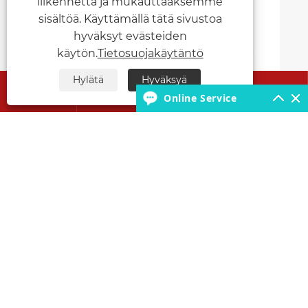
liikennettä ja mukauttaaksemme
Kuinka kylmäkuorma-autot voivat
muuttaa kylmäketjulogistiikkasi?
sisältöä. Käyttämällä tätä sivustoa
hyväksyt evästeiden
Katso lisää >>
käytön.
Tietosuojakäytäntö
Hylätä
Hyväksyä




Online Service


Tietoja meistä
Tuotteet