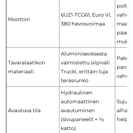
poltto
6UZ1-TCG61, Euro VI,
vahva 
Moottori
380 hevosvoimaa
maail
pääst
mukai
Alumiiniseoksesta
Paksu
Tavaralaatikon
valmistettu siipiväli
paneel
materiaali
Truckl, erittäin luja
vahve
teräsrunko
Hydraulinen
automaattinen
Sujuva
Avautuva tila
avautuminen
alhain
(sivupaneelit + ½
helpp
katto)