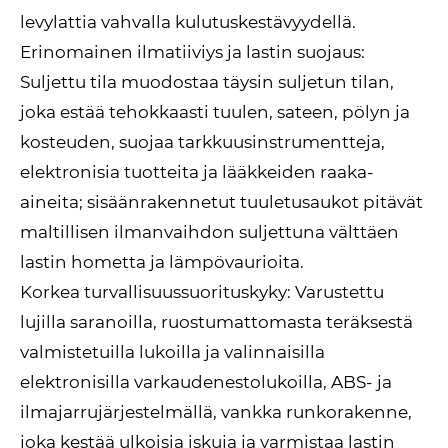
levylattia vahvalla kulutuskestävyydellä.
Erinomainen ilmatiiviys ja lastin suojaus:
Suljettu tila muodostaa täysin suljetun tilan,
joka estää tehokkaasti tuulen, sateen, pölyn ja
kosteuden, suojaa tarkkuusinstrumentteja,
elektronisia tuotteita ja lääkkeiden raaka-
aineita; sisäänrakennetut tuuletusaukot pitävät
maltillisen ilmanvaihdon suljettuna välttäen
lastin hometta ja lämpövaurioita.
Korkea turvallisuussuorituskyky: Varustettu
lujilla saranoilla, ruostumattomasta teräksestä
valmistetuilla lukoilla ja valinnaisilla
elektronisilla varkaudenestolukoilla, ABS- ja
ilmajarrujärjestelmällä, vankka runkorakenne,
joka kestää ulkoisia iskuja ja varmistaa lastin