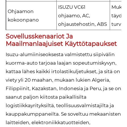
ISUZU VC61
Mukava
Ohjaamon
ohjaamo, AC,
täydel
kokoonpano
ohjaustehostin, ABS
turva
Sovellusskenaariot Ja
Maailmanlaajuiset Käyttötapaukset
Isuzu-alumiiniseoksesta valmistettu siipivälin
kuorma-auto tarjoaa laajan sopeutumiskyvyn,
kattaa lähes kaikki irtolastikuljetukset, ja sitä on
viety yli 20 maahan, mukaan lukien Algeria,
Filippiinit, Kazakstan, Indonesia ja Peru, ja se on
saanut paljon kiitosta paikallisilta
logistiikkayrityksiltä, ​​teollisuusvalmistajilta ja
kauppakumppaneilta. Se soveltuu mekaanisten
laitteiden, elektroniikkatuotteiden,